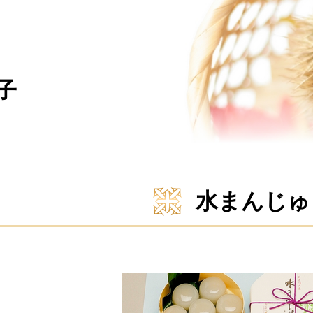
子
水まんじゅ