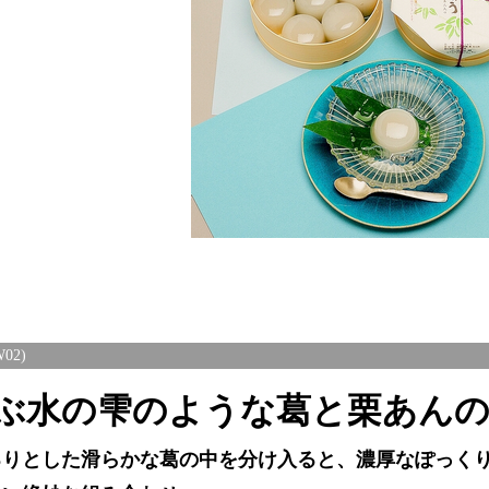
02)
ぶ水の雫のような葛と栗あん
るりとした滑らかな葛の中を分け入ると、濃厚なぽっく