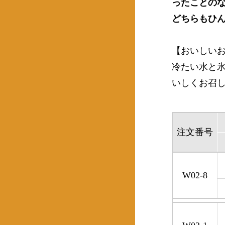
ったことの
どちらもひ
【おいしい
冷たい水と
いしくお召
注文番号
W02-8